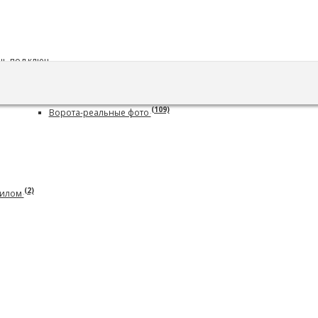
Каталог
Наши работы
(113)
Заборы-реальные фото
(109)
Ворота-реальные фото
(2)
нилом