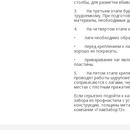
столбы, для разметки вбив
3. На третьем этапе буря
трудоемкому. При подготов
материалы, необходимые дл
4. На четвертом этапе кр
• лаги необходимо обрабо
• перед креплением к лаг
хорошо их покрасить;
• приваривание лаг являе
пластины.
5. На пятом этапе крепят 
проводят работы шуруповер
соприкасаются с лагами, ч
местах с плотным прижатие
Если серьезно подойти к к
забора из профнастила с у
конструкции, толщины мета
компании «ГлавЗабор72».