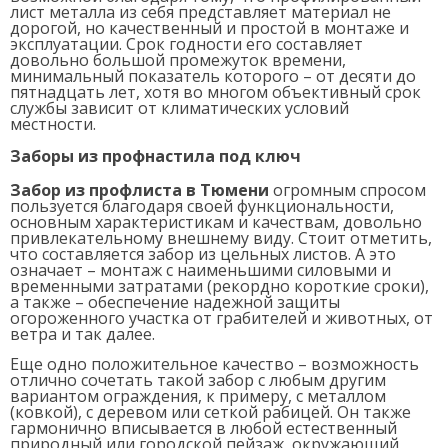
лист металла из себя представляет материал не
дорогой, но качественный и простой в монтаже и
эксплуатации. Срок годности его составляет
довольно большой промежуток времени,
минимальный показатель которого
–
от десяти до
пятнадцать лет, хотя во многом объективный срок
службы зависит от климатических условий
местности.
Заборы из профнастила под ключ
Забор из профлиста в Тюмени
огромным спросом
пользуется благодаря своей функциональности,
основным характеристикам и качествам, довольно
привлекательному внешнему виду. Стоит отметить,
что составляется забор из цельных листов. А это
означает
–
монтаж с наименьшими силовыми и
временными затратами (рекордно короткие сроки),
а также
–
обеспечение надежной защиты
огороженного участка от грабителей и животных, от
ветра и так далее.
Еще одно положительное качество
–
возможность
отлично сочетать такой забор с любым другим
вариантом ограждения, к примеру, с металлом
(ковкой), с деревом или сеткой рабицей. Он также
гармонично вписывается в любой естественный
природный или городской пейзаж, окружающий