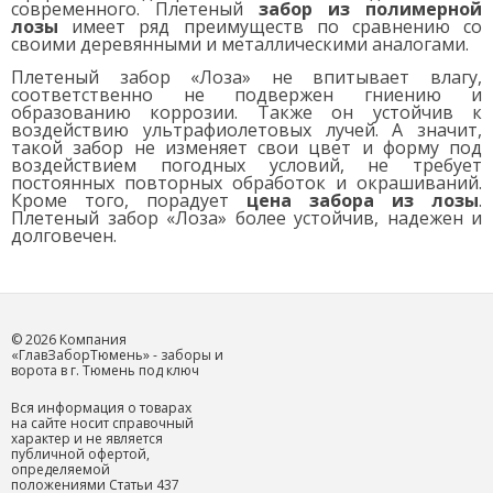
современного. Плетеный
забор из полимерной
лозы
имеет ряд преимуществ по сравнению со
своими деревянными и металлическими аналогами.
Плетеный забор «Лоза» не впитывает влагу,
соответственно не подвержен гниению и
образованию коррозии. Также он устойчив к
воздействию ультрафиолетовых лучей. А значит,
такой забор не изменяет свои цвет и форму под
воздействием погодных условий, не требует
постоянных повторных обработок и окрашиваний.
Кроме того, порадует
цена забора из лозы
.
Плетеный забор «Лоза» более устойчив, надежен и
долговечен.
© 2026 Компания
«ГлавЗаборТюмень» - заборы и
ворота в г. Тюмень под ключ
Вся информация о товарах
на сайте носит справочный
характер и не является
публичной офертой,
определяемой
положениями Статьи 437